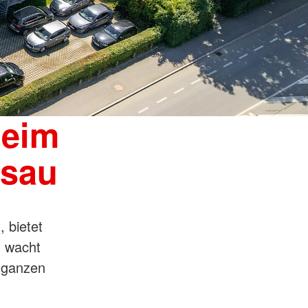
cht
Foto: A. Zelck / DRKS
beim
ssau
 bietet
d wacht
r ganzen