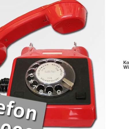
Ko
Wi