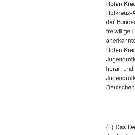
Roten Kreu
Rotkreuz-A
der Bundes
freiwillige
anerkannt
Roten Kreu
Jugendrot
heran und 
Jugendrotk
Deutschen
(1) Das De