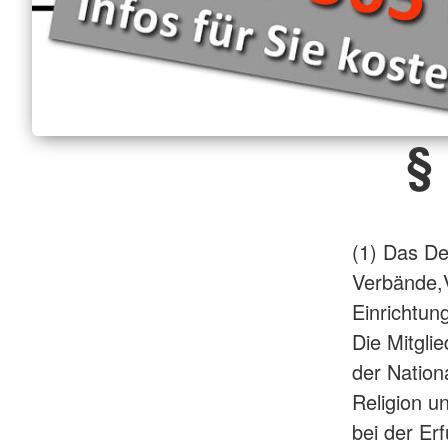
§
(1) Das De
Verbände,V
Einrichtun
Die Mitgli
der Nation
Religion un
bei der Er