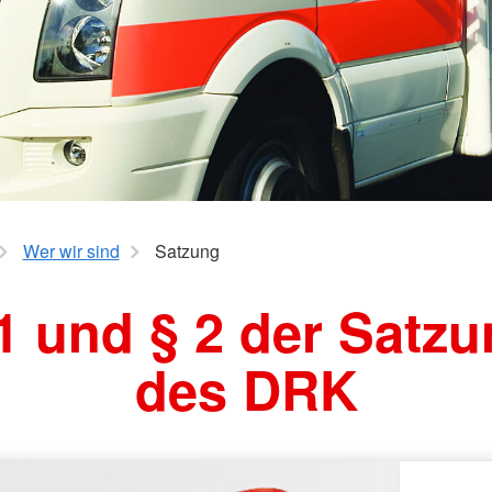
Wasserwa
Wer wir sind
Satzung
1 und § 2 der Satz
des DRK