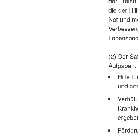
der Freien
die der Hi
Not und me
Verbesseru
Lebensbed
(2) Der Sa
Aufgaben:
Hilfe f
und and
Verhütu
Krankhe
ergebe
Förderu