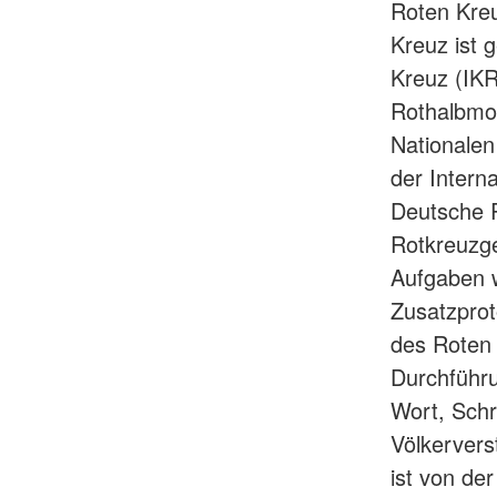
Roten Kreu
Kreuz ist 
Kreuz (IKR
Rothalbmo
Nationalen
der Intern
Deutsche R
Rotkreuzge
Aufgaben 
Zusatzprot
des Roten
Durchführu
Wort, Schr
Völkervers
ist von de