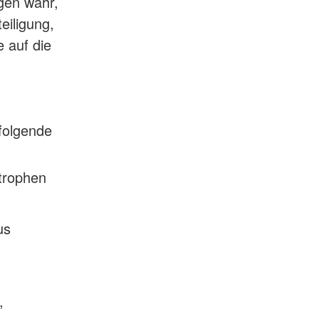
igen wahr,
eiligung,
 auf die
folgende
strophen
us
,