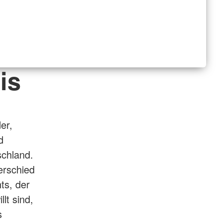
is
er,
d
schland.
erschied
ts, der
lt sind,
s