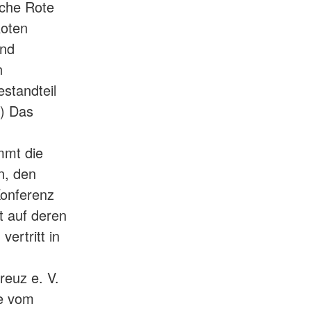
sche Rote
Roten
und
n
standteil
3) Das
mmt die
n, den
Konferenz
 auf deren
ertritt in
reuz e. V.
ee vom