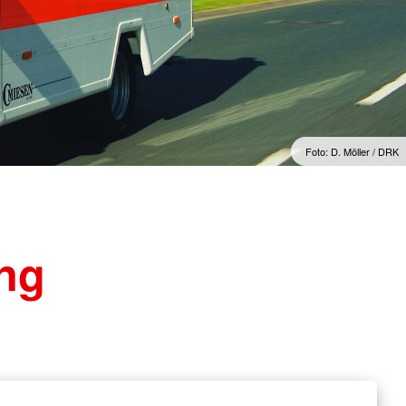
cht
Foto: D. Möller / DRK
ung