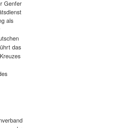
er Genfer
tsdienst
g als
r
utschen
führt das
 Kreuzes
des
enverband