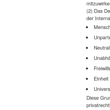
mitzuwirke
(2) Das De
der Inter
Menschl
Unparte
Neutral
Unabhä
Freiwill
Einheit
Universa
Diese Grun
privatrech