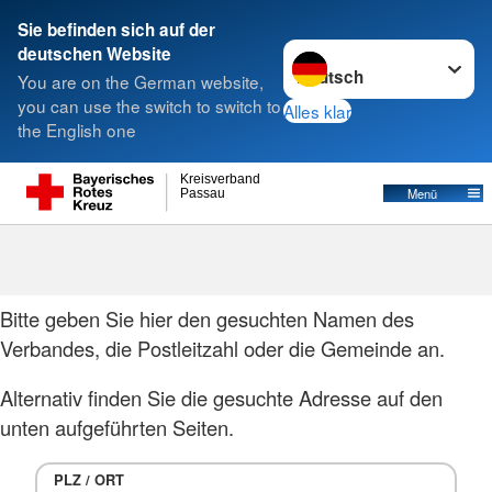
Sie befinden sich auf der
Sprache wechseln zu
deutschen Website
Suche
You are on the German website,
you can use the switch to switch to
Alles klar
the English one
Kreisverband
Menü
Passau
Adressfinder
Bitte geben Sie hier den gesuchten Namen des
Verbandes, die Postleitzahl oder die Gemeinde an.
Alternativ finden Sie die gesuchte Adresse auf den
unten aufgeführten Seiten.
PLZ / ORT