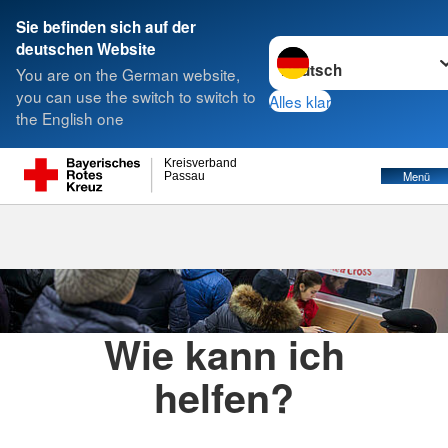
Sie befinden sich auf der
Sprache wechseln zu
deutschen Website
Suche
You are on the German website,
you can use the switch to switch to
Alles klar
the English one
Ukraine-Hilfe
Kreisverband
Menü
Passau
Wie kann ich
helfen?