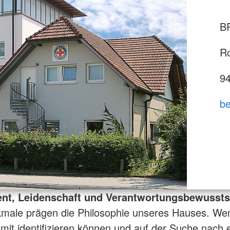
Wasserwa
B
Ro
9
be
t, Leidenschaft und Verantwortungsbewussts
kmale prägen die Philosophie unseres Hauses. We
amit identifizieren können und auf der Suche nach 