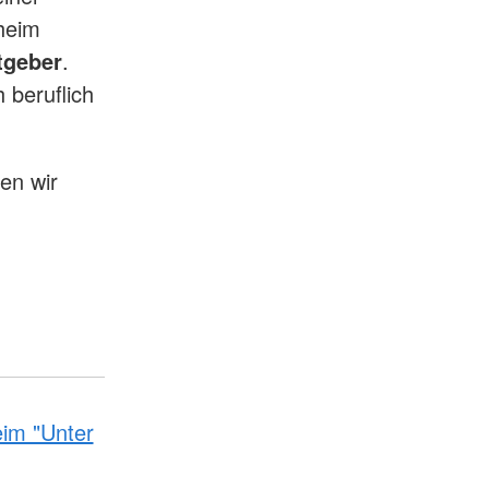
heim
tgeber
.
 beruflich
len wir
im "Unter