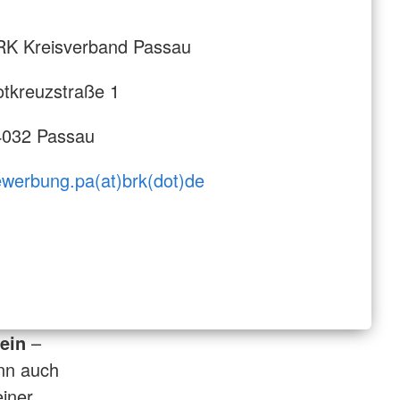
cht
RK Kreisverband Passau
tkreuzstraße 1
4032 Passau
werbung.pa(at)brk(dot)de
ein
–
nn auch
einer