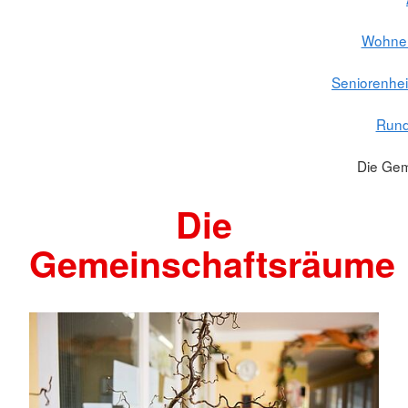
Wohnen
Seniorenhei
Run
Die Gem
Die
Gemeinschaftsräume