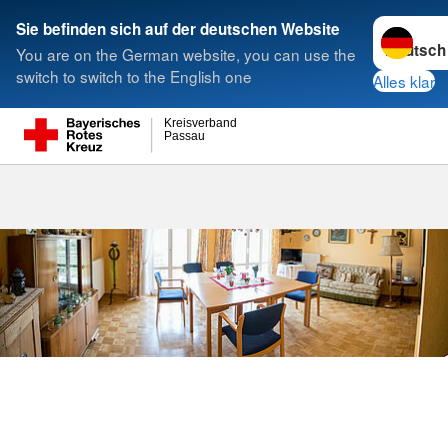
Sprache w
Sie befinden sich auf der deutschen Website
You are on the German website, you can use the
Suche
switch to switch to the English one
Alles klar
Kreisverband
Passau