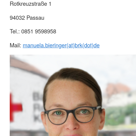
Rotkreuzstraße 1
94032 Passau
Tel.: 0851 9598958
Mail:
manuela.bieringer(at)brk(dot)de