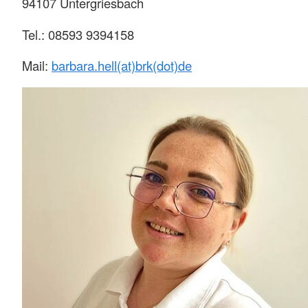
94107 Untergriesbach
Tel.: 08593 9394158
Mail:
barbara.hell(at)brk(dot)de