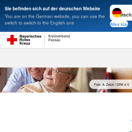
Sprache w
Sie befinden sich auf der deutschen Website
You are on the German website, you can use the
Suche
switch to switch to the English one
Alles klar
Kreisverband
Passau
Tages-Pflege
Foto: A. Zelck / DRK e.V.