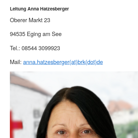
Leitung Anna Hatzesberger
Oberer Markt 23
94535 Eging am See
Tel.: 08544 3099923
Mail:
anna.hatzesberger(at)brk(dot)de