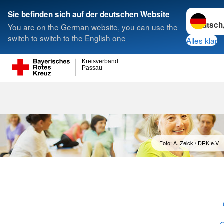
Sprache w
Sie befinden sich auf der deutschen Website
You are on the German website, you can use the
Suche
switch to switch to the English one
Alles klar
Kreisverband
Passau
Gesundheit
Foto: A. Zelck / DRK e.V.