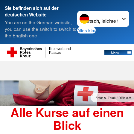
Sie befinden sich auf der
Sprache wechseln zu
deutschen Website
Suche
You are on the German website,
you can use the switch to switch to
Alles klar
the English one
Kreisverband
Menü
Passau
Foto: A. Zelck / DRK e.V.
Alle Kurse auf einen
Blick