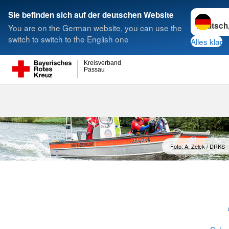
Sprache w
Sie befinden sich auf der deutschen Website
You are on the German website, you can use the
Suche
switch to switch to the English one
Alles klar
Kreisverband
Passau
Die Wasser-W
Foto: A. Zelck / DRKS