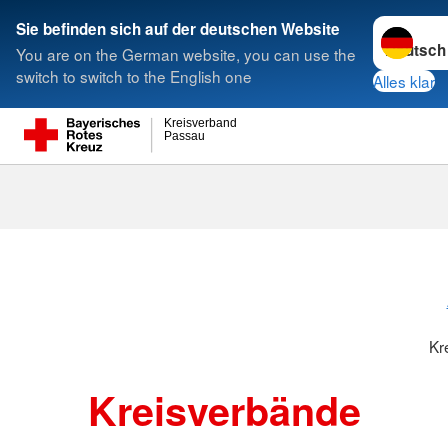
Sprache w
Sie befinden sich auf der deutschen Website
You are on the German website, you can use the
Suche
switch to switch to the English one
Alles klar
Kreisverband
Passau
Kreisverbänd
Kr
Kreisverbände