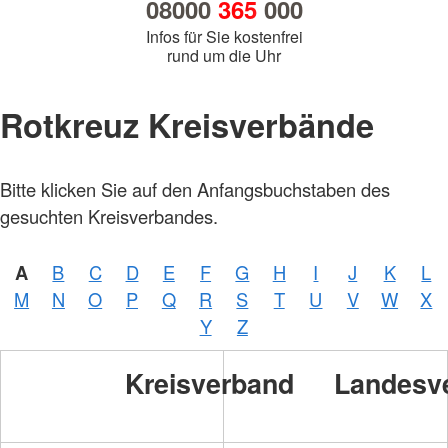
08000
365
000
Infos für Sie kostenfrei
rund um die Uhr
Rotkreuz Kreisverbände
Bitte klicken Sie auf den Anfangsbuchstaben des
gesuchten Kreisverbandes.
A
B
C
D
E
F
G
H
I
J
K
L
M
N
O
P
Q
R
S
T
U
V
W
X
Y
Z
Kreisverband
Landesv