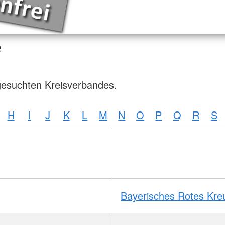
e
gesuchten Kreisverbandes.
H
I
J
K
L
M
N
O
P
Q
R
S
Bayerisches Rotes Kre