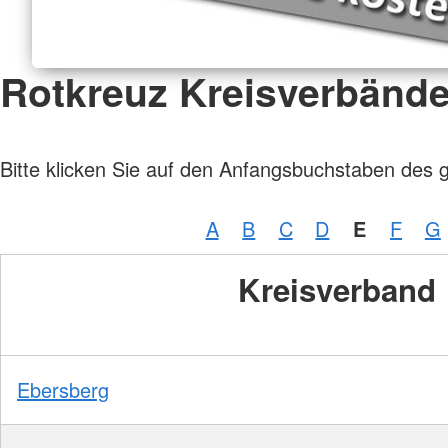
Rotkreuz Kreisverbänd
Bitte klicken Sie auf den Anfangsbuchstaben des 
A
B
C
D
E
F
G
Kreisverband
Ebersberg