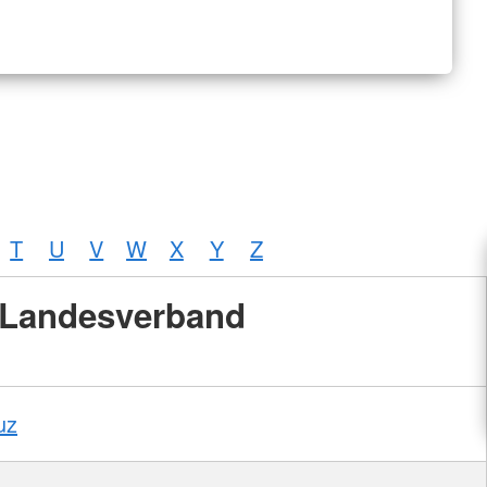
T
U
V
W
X
Y
Z
Landesverband
uz