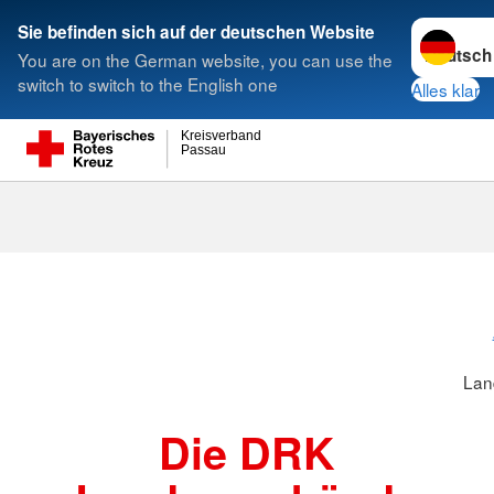
Sprache w
Sie befinden sich auf der deutschen Website
You are on the German website, you can use the
Suche
switch to switch to the English one
Alles klar
Kreisverband
Passau
Landesverbä
Lan
Die DRK