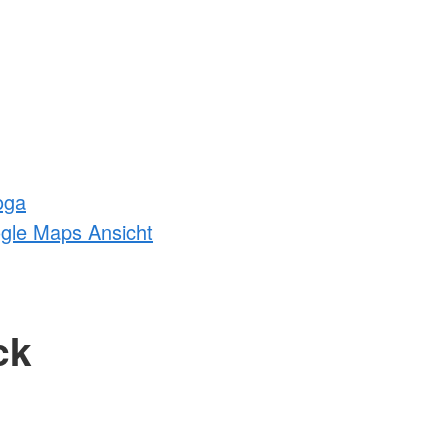
oga
ogle Maps Ansicht
ck