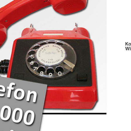
Wasserwa
Ko
Wi